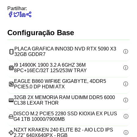
Partilhar:
Configuração Base
PLACA GRAFICA INNO3D NVD RTX 5090 X3
32GB GDDR7
I9 14900K 1900 3.2 A 6GHZ 36M
8PC+16EC/32T 125/253W TRAY
EAGLE B860 WIFI6E GIGABYTE, 4DDR5
PCIE5.0 DP HDMI ATX
32GB 2X MEMORIA RAM UDIMM DDR5 6000
CL38 LEXAR THOR
DISCO M.2 PCIE5 2280 SSD KIOXIA EX PLUS
G4 1TB 10000/7900MB
NZXT KRAKEN 240 ELITE B2 - AIO LCD IPS
2.72" 640X640PX - RGB