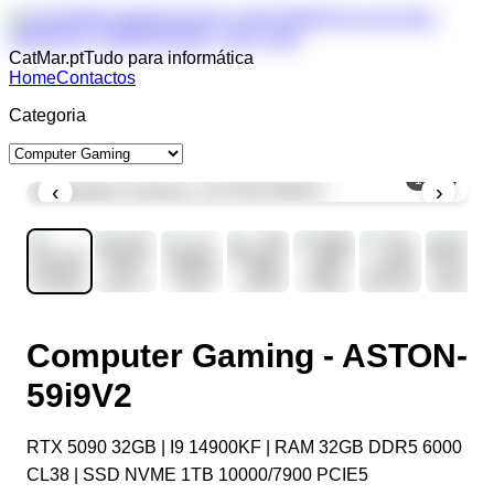
CatMar.pt
Tudo para informática
Home
Contactos
Categoria
1
/
10
‹
›
Computer Gaming - ASTON-
59i9V2
RTX 5090 32GB | I9 14900KF | RAM 32GB DDR5 6000
CL38 | SSD NVME 1TB 10000/7900 PCIE5