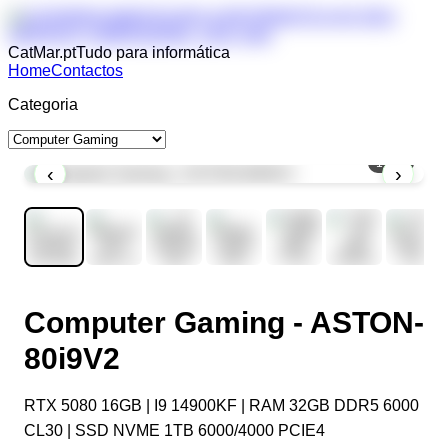
CatMar.pt
Tudo para informática
Home
Contactos
Categoria
1
/
10
‹
›
Computer Gaming - ASTON-
80i9V2
RTX 5080 16GB | I9 14900KF | RAM 32GB DDR5 6000
CL30 | SSD NVME 1TB 6000/4000 PCIE4