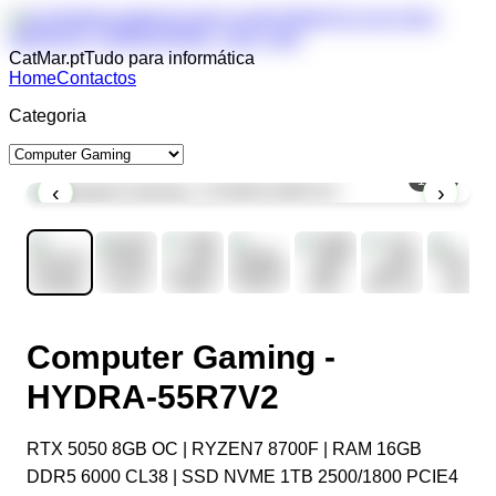
CatMar.pt
Tudo para informática
Home
Contactos
Categoria
1
/
11
‹
›
Computer Gaming -
HYDRA-55R7V2
RTX 5050 8GB OC | RYZEN7 8700F | RAM 16GB
DDR5 6000 CL38 | SSD NVME 1TB 2500/1800 PCIE4