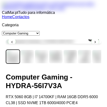
CatMar.pt
Tudo para informática
Home
Contactos
Categoria
1
/
11
‹
›
Computer Gaming -
HYDRA-56I7V3A
RTX 5060 8GB | I7 14700KF | RAM 16GB DDR5 6000
CL38 | SSD NVME 1TB 6000/4000 PCIE4