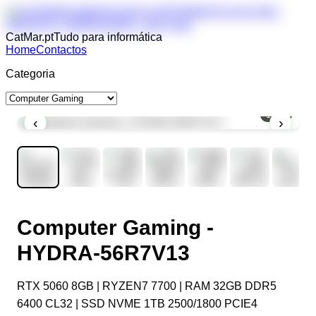
CatMar.pt
Tudo para informática
Home
Contactos
Categoria
1
/
11
‹
›
Computer Gaming -
HYDRA-56R7V13
RTX 5060 8GB | RYZEN7 7700 | RAM 32GB DDR5
6400 CL32 | SSD NVME 1TB 2500/1800 PCIE4