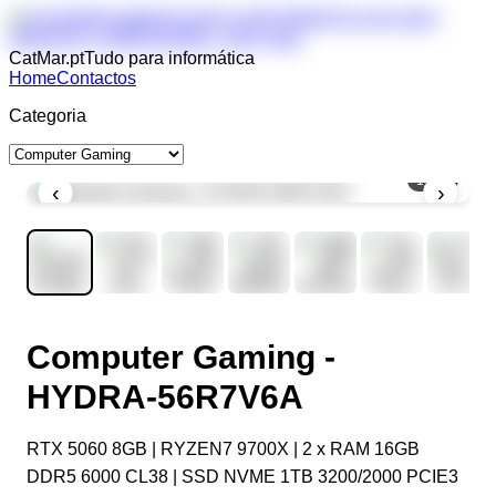
CatMar.pt
Tudo para informática
Home
Contactos
Categoria
1
/
10
‹
›
Computer Gaming -
HYDRA-56R7V6A
RTX 5060 8GB | RYZEN7 9700X | 2 x RAM 16GB
DDR5 6000 CL38 | SSD NVME 1TB 3200/2000 PCIE3