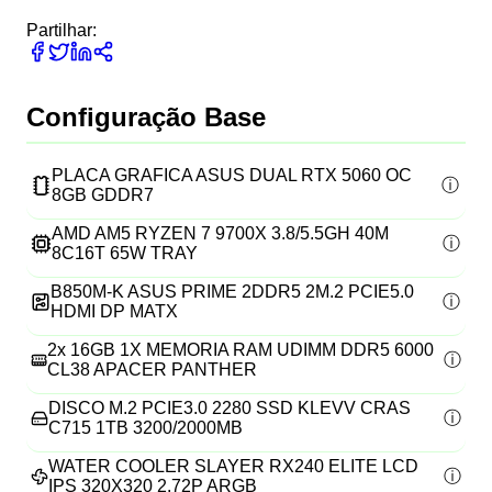
Partilhar:
Configuração Base
PLACA GRAFICA ASUS DUAL RTX 5060 OC
8GB GDDR7
AMD AM5 RYZEN 7 9700X 3.8/5.5GH 40M
8C16T 65W TRAY
B850M-K ASUS PRIME 2DDR5 2M.2 PCIE5.0
HDMI DP MATX
2x
16GB 1X MEMORIA RAM UDIMM DDR5 6000
CL38 APACER PANTHER
DISCO M.2 PCIE3.0 2280 SSD KLEVV CRAS
C715 1TB 3200/2000MB
WATER COOLER SLAYER RX240 ELITE LCD
IPS 320X320 2.72P ARGB