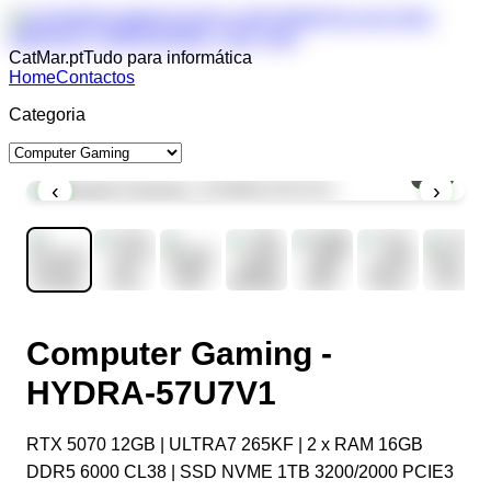
CatMar.pt
Tudo para informática
Home
Contactos
Categoria
1
/
9
‹
›
Computer Gaming -
HYDRA-57U7V1
RTX 5070 12GB | ULTRA7 265KF | 2 x RAM 16GB
DDR5 6000 CL38 | SSD NVME 1TB 3200/2000 PCIE3