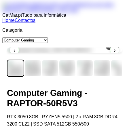
CatMar.pt
Tudo para informática
Home
Contactos
Categoria
1
/
10
‹
›
Computer Gaming -
RAPTOR-50R5V3
RTX 3050 8GB | RYZEN5 5500 | 2 x RAM 8GB DDR4
3200 CL22 | SSD SATA 512GB 550/500