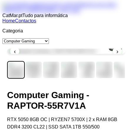
CatMar.pt
Tudo para informática
Home
Contactos
Categoria
1
/
11
‹
›
Computer Gaming -
RAPTOR-55R7V1A
RTX 5050 8GB OC | RYZEN7 5700X | 2 x RAM 8GB
DDR4 3200 CL22 | SSD SATA 1TB 550/500