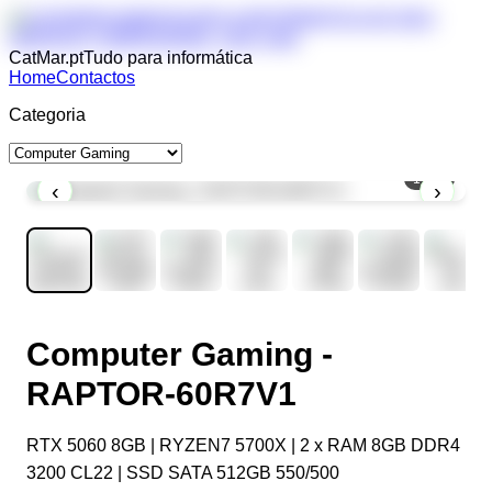
CatMar.pt
Tudo para informática
Home
Contactos
Categoria
1
/
10
‹
›
Computer Gaming -
RAPTOR-60R7V1
RTX 5060 8GB | RYZEN7 5700X | 2 x RAM 8GB DDR4
3200 CL22 | SSD SATA 512GB 550/500