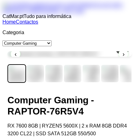
CatMar.pt
Tudo para informática
Home
Contactos
Categoria
1
/
9
‹
›
Computer Gaming -
RAPTOR-76R5V4
RX 7600 8GB | RYZEN5 5600X | 2 x RAM 8GB DDR4
3200 CL22 | SSD SATA 512GB 550/500